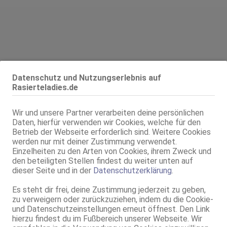
Alter:
41 Jahre
Datenschutz und Nutzungserlebnis auf
Rasierteladies.de
Geschlecht:
weiblich
Körpergröße:
164 cm
Oberweite:
85 F, weich, natur
Wir und unsere Partner verarbeiten deine persönlichen
Daten, hierfür verwenden wir Cookies, welche für den
Typ:
osteuropäisch
Betrieb der Webseite erforderlich sind. Weitere Cookies
Herkunft:
Polen
werden nur mit deiner Zustimmung verwendet.
KF:
44
Einzelheiten zu den Arten von Cookies, ihrem Zweck und
Schuhgröße:
37
den beteiligten Stellen findest du weiter unten auf
dieser Seite und in der
Datenschutzerklärung
.
Intimbereich:
total rasiert
Haare:
blond, kinnlang
Es steht dir frei, deine Zustimmung jederzeit zu geben,
Augen:
blau-grau
zu verweigern oder zurückzuziehen, indem du die Cookie-
und Datenschutzeinstellungen erneut öffnest. Den Link
Haut:
mittel
hierzu findest du im Fußbereich unserer Webseite. Wir
Sprachen:
Deutsch