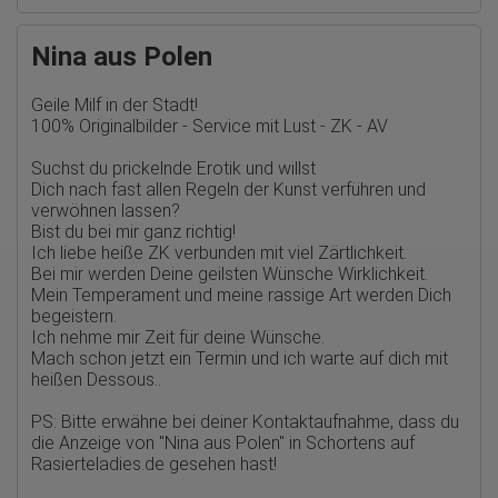
Erhobene Daten:
Die erzeugten Informationen über die Benutzung unserer
Nina aus Polen
Webseiten sowie die von dem Browser übermittelte IP-Adresse
werden übertragen und gespeichert. Dabei können aus den
verarbeiteten Daten pseudonyme Nutzungsprofile der Nutzer
Geile Milf in der Stadt!
erstellt werden. Diese Informationen wird Google gegebenenfalls
100% Originalbilder - Service mit Lust - ZK - AV
auch an Dritte übertragen, sofern dies gesetzlich
vorgeschrieben wird oder, soweit Dritte diese Daten im Auftrag
Suchst du prickelnde Erotik und willst
von Google verarbeiten. Die IP-Adresse der Nutzer wird von
Dich nach fast allen Regeln der Kunst verführen und
Google innerhalb von Mitgliedstaaten der Europäischen Union
oder in anderen Vertragsstaaten des Abkommens über den
verwöhnen lassen?
Europäischen Wirtschaftsraum gekürzt, dies bedeutet, dass alle
Bist du bei mir ganz richtig!
Daten anonym erhoben werden. Nur in Ausnahmefällen wird die
Ich liebe heiße ZK verbunden mit viel Zärtlichkeit.
volle IP-Adresse an einen Server von Google in den USA
Bei mir werden Deine geilsten Wünsche Wirklichkeit.
übertragen und dort gekürzt. Die von dem Browser des Nutzers
Mein Temperament und meine rassige Art werden Dich
übermittelte IP-Adresse wird nicht mit anderen Daten von Google
zusammengeführt.
begeistern.
Ich nehme mir Zeit für deine Wünsche.
Erhobene Informationen zum Besucherverhalten sind folgende:
Mach schon jetzt ein Termin und ich warte auf dich mit
heißen Dessous..
Herkunft (Land und Stadt)
Sprache
Betriebssystem
PS: Bitte erwähne bei deiner Kontaktaufnahme, dass du
Gerät (PC, Tablet-PC oder Smartphone)
die Anzeige von
"Nina aus Polen" in Schortens auf
Browser und alle verwendeten Add-ons
Rasierteladies.de
gesehen hast!
Auflösung des Computers
Besucherquelle (Facebook, Suchmaschine oder