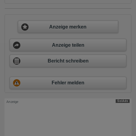
verweisende Webseite)
Welche Dateien wurden heruntergeladen?
Welche Videos angeschaut?
Wurden Werbebanner angeklickt?
Wohin ging der Besucher? Klickte er auf weitere Seiten des
Anzeige merken
Portals oder hat er sie komplett verlassen?
Wie lange blieb der Besucher?
Ort der Verarbeitung:
Anzeige teilen
Europäische Union & USA
Hotjar
Bericht schreiben
Wir nutzen Hotjar als Webanalysedient. Es wird verwendet, um
Daten über das Benutzerverhalten zu sammeln. Hotjar kann
auch im Rahmen von Umfragen und Feedbackfunktionen, die
auf unserer Website eingebunden sind, von Ihnen bereitgestellte
Fehler melden
Informationen verarbeiten.
Herausgeber:
Hotjar Limited, Malta
SolAds
Anzeige
Erhobene Daten:
Datum und Uhrzeit des Besuchs
Gerätetyp
Geografischer Standort
IP-Adresse
Mausbewegungen