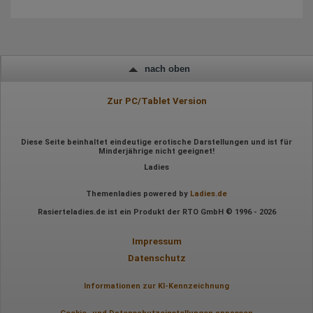
Besuchte Seiten
Referrer URL
Bildschirmauflösung
Eindeutige Gerätekennung
Sprachinformationen
Gerätebestriebssystem
nach oben
Browser-Typ
Klicks
Domain-Name
Zur PC/Tablet Version
Eindeutige Benutzerkennung
Antworten auf Umfragen
Ort der Verarbeitung:
Diese Seite beinhaltet eindeutige erotische Darstellungen und ist für
Minderjährige nicht geeignet!
Europäische Union
Ladies
Rechtliche Grundlage der Verarbeitung
Art. 6 Abs. 1 S. 1 lit. a DSGVO
Themenladies powered by
Ladies.de
Rasierteladies.de ist ein Produkt der RTO GmbH © 1996 - 2026
Impressum
Datenschutz
Informationen zur KI-Kennzeichnung