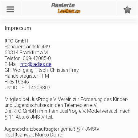
Rasierte
Impressum
RTO GmbH
Hanauer Landstr. 439
60314 Frankfurt a.M.
Telefon: 069-42085-0
E-Mail:
info@ladies.de
GF: Wolfgang Titsch, Christian Frey
Handelsregister FFM
HRB 16346
Ust.ID DE 114203807
Mitglied bei JusProg e.V. Verein zur Förderung des Kinder-
und Jugendschutzes in den Telemedien e.V.
Die RTO GmbH nimmt am JusProg e.V. Modellversuch nach
§ 11 Abs. 6 JMStV teil.
Jugendschutzbeauftragter
gemäß § 7 JMStV
Rechtsanwalt Marko Dörre