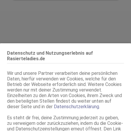
Datenschutz und Nutzungserlebnis auf
Rasierteladies.de
Alter:
23 Jahre
Wir und unsere Partner verarbeiten deine persönlichen
Geschlecht:
weiblich
Daten, hierfür verwenden wir Cookies, welche für den
Körpergröße:
167 cm
Betrieb der Webseite erforderlich sind. Weitere Cookies
Oberweite:
80 B
werden nur mit deiner Zustimmung verwendet.
Typ:
osteuropäisch
Einzelheiten zu den Arten von Cookies, ihrem Zweck und
den beteiligten Stellen findest du weiter unten auf
Herkunft:
Ungarn
dieser Seite und in der
Datenschutzerklärung
.
KF:
36
Intimbereich:
total rasiert
Es steht dir frei, deine Zustimmung jederzeit zu geben,
Haare:
dunkelblond, rückenlang, glatt
zu verweigern oder zurückzuziehen, indem du die Cookie-
und Datenschutzeinstellungen erneut öffnest. Den Link
Haut:
mittel