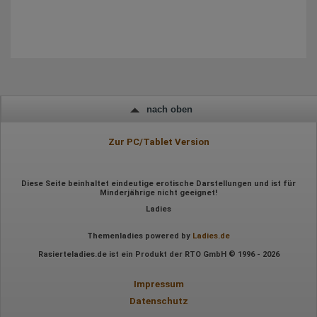
IP-Adresse
Mausbewegungen
Besuchte Seiten
Referrer URL
Bildschirmauflösung
Eindeutige Gerätekennung
Sprachinformationen
Gerätebestriebssystem
Browser-Typ
Klicks
nach oben
Domain-Name
Eindeutige Benutzerkennung
Zur PC/Tablet Version
Antworten auf Umfragen
Ort der Verarbeitung:
Europäische Union
Diese Seite beinhaltet eindeutige erotische Darstellungen und ist für
Minderjährige nicht geeignet!
Rechtliche Grundlage der Verarbeitung
Art. 6 Abs. 1 S. 1 lit. a DSGVO
Ladies
Themenladies powered by
Ladies.de
Rasierteladies.de ist ein Produkt der RTO GmbH © 1996 - 2026
Impressum
Datenschutz