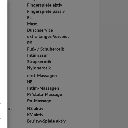
Fingerspiele aktiv
Fingerspiele passiv
EL
Mast.
Duschservice
extra langes Vorspiel
RS
Fuß- / Schuherotik
Intimrasur
Strapserotik
Nylonerotik
erot. Massagen
HE
Intim-Massagen
Pr*stata-Massage
Po-Massage
bizarr:
NS aktiv
KV aktiv
Bru*tw.-Spiele aktiv