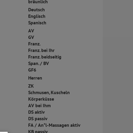
bräunlich
Deutsch
Englisch
Spanisch
AV
GV
Franz.
Franz. bei Ihr
Franz. beidseitig
Span. / BV
GF6
Herren
ZK
Schmusen, Kuscheln
Körperküsse
AV bei Ihm
DS aktiv
DS passiv
FA / An*l-Massagen aktiv
KB passiv