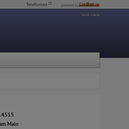
Telefonsex
SolAds Anzeige
14515
am Main