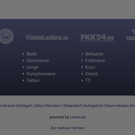
Rahmen von Umfragen und Feedbackfunktionen, die auf unserer
Website eingebunden sind, von Ihnen bereitgestellte Informationen
verarbeiten.
Herausgeber:
Hotjar Limited, Malta
Erhobene Daten:
Datum und Uhrzeit des Besuchs
Gerätetyp
Geografischer Standort
IP-Adresse
Bade
Behaarte
Mausbewegungen
Dominante
Erfahrene
Besuchte Seiten
Referrer URL
Junge
Kuss
Bildschirmauflösung
Nymphomane
Orient
Eindeutige Gerätekennung
Tattoo
TS
Sprachinformationen
Gerätebestriebssystem
Browser-Typ
Klicks
Domain-Name
Eindeutige Benutzerkennung
roßraum-Stuttgart
|
Köln
|
München
|
Düsseldorf
|
Ruhrgebiet
|
Raum-Hessen-No
Antworten auf Umfragen
powered by
Ladies.de
Ort der Verarbeitung:
Europäische Union
Zur mobilen Version
Rechtliche Grundlage der Verarbeitung