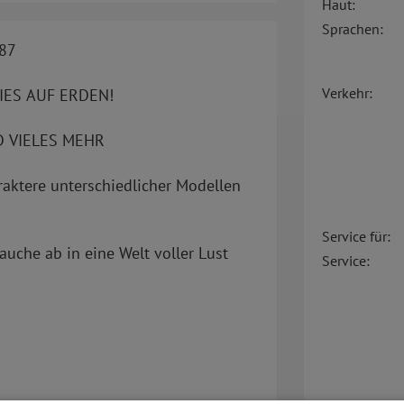
Haut:
Sprachen:
87
Verkehr:
IES AUF ERDEN!
 VIELES MEHR
araktere unterschiedlicher Modellen
Service für:
tauche ab in eine Welt voller Lust
Service: