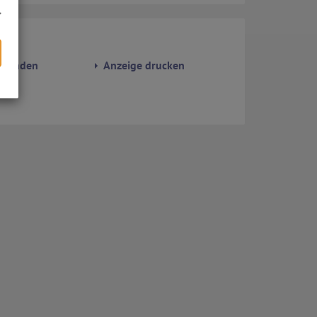
rsenden
Anzeige drucken
den
s