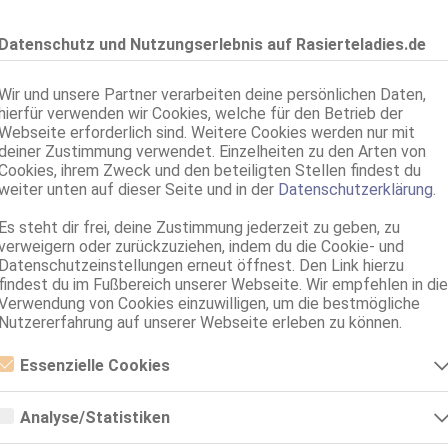
eitung!
Datenschutz und Nutzungserlebnis auf Rasierteladies.de
im Hinterhof!
Wir und unsere Partner verarbeiten deine persönlichen Daten,
hierfür verwenden wir Cookies, welche für den Betrieb der
Webseite erforderlich sind. Weitere Cookies werden nur mit
deiner Zustimmung verwendet. Einzelheiten zu den Arten von
Cookies, ihrem Zweck und den beteiligten Stellen findest du
weiter unten auf dieser Seite und in der
Datenschutzerklärung
.
 Uhr bis 04:00 Uhr Nachts!
Es steht dir frei, deine Zustimmung jederzeit zu geben, zu
0 Uhr Nachts!
verweigern oder zurückzuziehen, indem du die Cookie- und
Massagen:
Datenschutzeinstellungen erneut öffnest. Den Link hierzu
findest du im Fußbereich unserer Webseite. Wir empfehlen in die
Verwendung von Cookies einzuwilligen, um die bestmögliche
Nutzererfahrung auf unserer Webseite erleben zu können.
Essenzielle Cookies
Fetisch / Soft
er der Leidenschaft
Essenzielle Cookies sind alle notwendigen Cookies, die für den Betrieb
meinen Hüften,
der Webseite notwendig sind, indem Grundfunktionen ermöglicht
Analyse/Statistiken
werden. Die Webseite kann ohne diese Cookies nicht richtig
die El*ktr*zität in
funktionieren.
Analyse- bzw. Statistikcookies sind Cookies, die der Analyse der