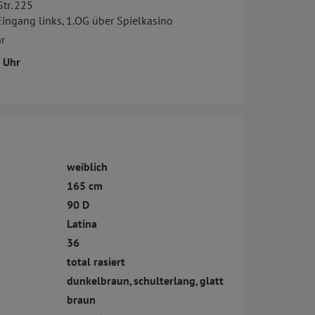
tr. 225
Eingang links, 1.OG über Spielkasino
r
5 Uhr
weiblich
165 cm
90 D
Latina
36
total rasiert
dunkelbraun, schulterlang, glatt
braun