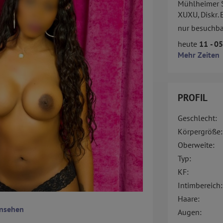
Mühlheimer S
XUXU, Diskr. 
nur besuchba
heute
11 - 0
Mehr Zeiten
PROFIL
Geschlecht:
Körpergröße:
Oberweite:
Typ:
KF:
Intimbereich:
Haare:
ansehen
Augen: