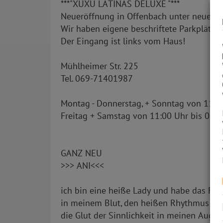
***"XUXU LATINAS DELUXE "***
Neueröffnung in Offenbach unter neuer L
Wir haben eigene beschriftete Parkplätze 
Der Eingang ist links vom Haus!
Mühlheimer Str. 225
Tel. 069-71401987
Montag - Donnerstag, + Sonntag von 11:00
Freitag + Samstag von 11:00 Uhr bis 05:0
GANZ NEU
>>> ANI<<<
ich bin eine heiße Lady und habe das Feu
in meinem Blut, den heißen Rhythmus in 
die Glut der Sinnlichkeit in meinen Augen, 