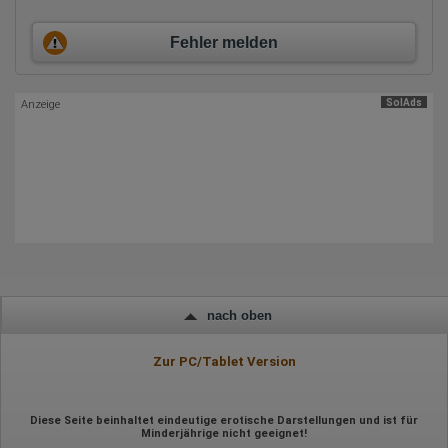
Ort der Verarbeitung:
Europäische Union & USA
Fehler melden
Hotjar
Wir nutzen Hotjar als Webanalysedient. Es wird verwendet, um
SolAds
Anzeige
Daten über das Benutzerverhalten zu sammeln. Hotjar kann
auch im Rahmen von Umfragen und Feedbackfunktionen, die
auf unserer Website eingebunden sind, von Ihnen bereitgestellte
Informationen verarbeiten.
Herausgeber:
Hotjar Limited, Malta
Erhobene Daten:
Datum und Uhrzeit des Besuchs
Gerätetyp
Geografischer Standort
IP-Adresse
nach oben
Mausbewegungen
Besuchte Seiten
Zur PC/Tablet Version
Referrer URL
Bildschirmauflösung
Eindeutige Gerätekennung
Sprachinformationen
Diese Seite beinhaltet eindeutige erotische Darstellungen und ist für
Gerätebestriebssystem
Minderjährige nicht geeignet!
Browser-Typ