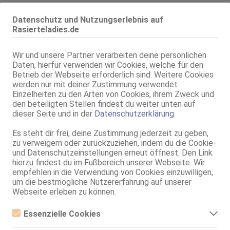
Datenschutz und Nutzungserlebnis auf
Geschlecht:
weiblich
Rasierteladies.de
Körpergröße:
165 cm
Oberweite:
75 A, fest
Wir und unsere Partner verarbeiten deine persönlichen
Daten, hierfür verwenden wir Cookies, welche für den
Typ:
mitteleuropäisch
Betrieb der Webseite erforderlich sind. Weitere Cookies
KF:
34
werden nur mit deiner Zustimmung verwendet.
Intimbereich:
total rasiert
Einzelheiten zu den Arten von Cookies, ihrem Zweck und
Haare:
schwarz, schulterlang, glatt
den beteiligten Stellen findest du weiter unten auf
dieser Seite und in der
Datenschutzerklärung
.
Augen:
braun
Haut:
mittel
Es steht dir frei, deine Zustimmung jederzeit zu geben,
Sprachen:
Deutsch
zu verweigern oder zurückzuziehen, indem du die Cookie-
Englisch
und Datenschutzeinstellungen erneut öffnest. Den Link
Verkehr:
GV
hierzu findest du im Fußbereich unserer Webseite. Wir
Franz.
empfehlen in die Verwendung von Cookies einzuwilligen,
Franz. bei Ihr
um die bestmögliche Nutzererfahrung auf unserer
Franz. beidseitig
Webseite erleben zu können.
Span. / BV
Service für:
Herren
Essenzielle Cookies
Service:
Schmusen, Kuscheln
Essenzielle Cookies sind alle notwendigen Cookies, die für den