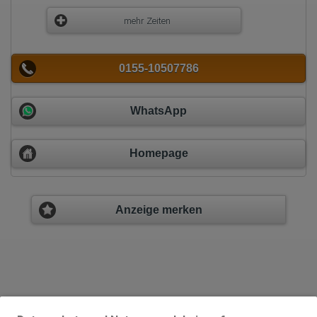
mehr Zeiten
0155-10507786
WhatsApp
Homepage
Anzeige merken