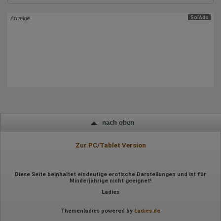
Europäische Union & USA
Hotjar
SolAds
Anzeige
Wir nutzen Hotjar als Webanalysedient. Es wird verwendet, um
Daten über das Benutzerverhalten zu sammeln. Hotjar kann
auch im Rahmen von Umfragen und Feedbackfunktionen, die
auf unserer Website eingebunden sind, von Ihnen bereitgestellte
Informationen verarbeiten.
Herausgeber:
Hotjar Limited, Malta
Erhobene Daten:
Datum und Uhrzeit des Besuchs
Gerätetyp
nach oben
Geografischer Standort
IP-Adresse
Zur PC/Tablet Version
Mausbewegungen
Besuchte Seiten
Referrer URL
Bildschirmauflösung
Diese Seite beinhaltet eindeutige erotische Darstellungen und ist für
Eindeutige Gerätekennung
Minderjährige nicht geeignet!
Sprachinformationen
Ladies
Gerätebestriebssystem
Browser-Typ
Klicks
Themenladies powered by
Ladies.de
Domain-Name