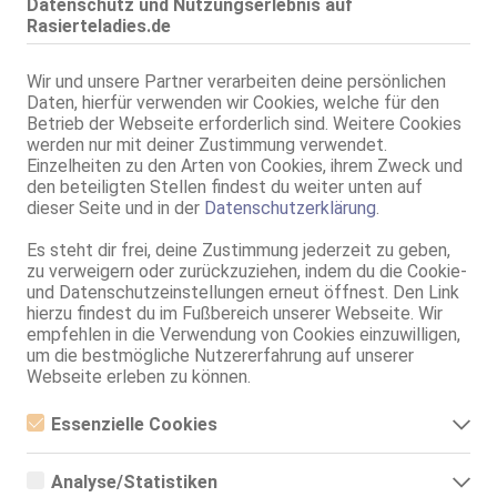
Datenschutz und Nutzungserlebnis auf
Rasierteladies.de
Wir und unsere Partner verarbeiten deine persönlichen
Daten, hierfür verwenden wir Cookies, welche für den
Alter:
25 Jahre
Betrieb der Webseite erforderlich sind. Weitere Cookies
Geschlecht:
weiblich
werden nur mit deiner Zustimmung verwendet.
Körpergröße:
172 cm
Einzelheiten zu den Arten von Cookies, ihrem Zweck und
Oberweite:
75 A, natur
den beteiligten Stellen findest du weiter unten auf
dieser Seite und in der
Datenschutzerklärung
.
Typ:
westeuropäisch
KF:
36
Es steht dir frei, deine Zustimmung jederzeit zu geben,
Intimbereich:
total rasiert
zu verweigern oder zurückzuziehen, indem du die Cookie-
und Datenschutzeinstellungen erneut öffnest. Den Link
Haare:
schwarz, schulterlang, gelockt
hierzu findest du im Fußbereich unserer Webseite. Wir
Augen:
braun
empfehlen in die Verwendung von Cookies einzuwilligen,
Haut:
mittel
um die bestmögliche Nutzererfahrung auf unserer
Sprachen:
Deutsch
Webseite erleben zu können.
Englisch
Spanisch
Essenzielle Cookies
Italienisch
Essenzielle Cookies sind alle notwendigen Cookies, die für den
Verkehr:
GV
Betrieb der Webseite notwendig sind, indem Grundfunktionen
Analyse/Statistiken
Franz.
ermöglicht werden. Die Webseite kann ohne diese Cookies nicht