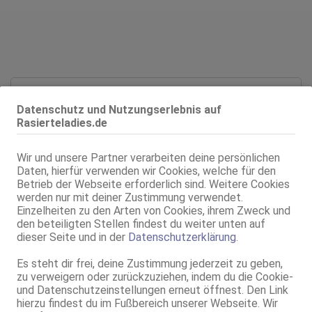
Alter:
27 Jahre
Geschlecht:
weiblich
Datenschutz und Nutzungserlebnis auf
Rasierteladies.de
Körpergröße:
172 cm
Oberweite:
75 E(DD), fest
Wir und unsere Partner verarbeiten deine persönlichen
Typ:
deutsch
Daten, hierfür verwenden wir Cookies, welche für den
KF:
36
Betrieb der Webseite erforderlich sind. Weitere Cookies
Intimbereich:
total rasiert
werden nur mit deiner Zustimmung verwendet.
Haare:
dunkelblond, rückenlang,
Einzelheiten zu den Arten von Cookies, ihrem Zweck und
wellig
den beteiligten Stellen findest du weiter unten auf
dieser Seite und in der
Datenschutzerklärung
.
Augen:
grün
Haut:
mittel
Es steht dir frei, deine Zustimmung jederzeit zu geben,
Sprachen:
Deutsch
zu verweigern oder zurückzuziehen, indem du die Cookie-
Englisch
und Datenschutzeinstellungen erneut öffnest. Den Link
Verkehr:
AV
hierzu findest du im Fußbereich unserer Webseite. Wir