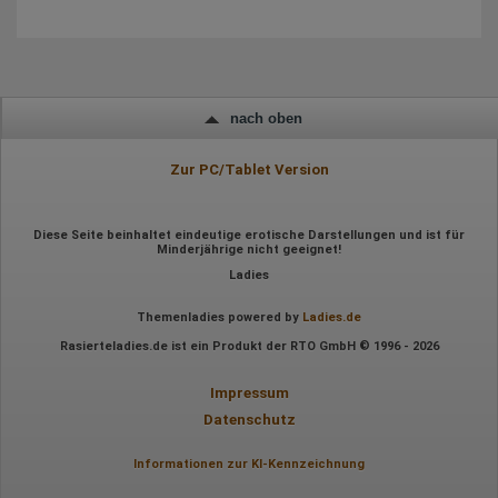
Mausbewegungen
Besuchte Seiten
Referrer URL
Bildschirmauflösung
Eindeutige Gerätekennung
Sprachinformationen
Gerätebestriebssystem
nach oben
Browser-Typ
Klicks
Domain-Name
Zur PC/Tablet Version
Eindeutige Benutzerkennung
Antworten auf Umfragen
Ort der Verarbeitung:
Diese Seite beinhaltet eindeutige erotische Darstellungen und ist für
Europäische Union
Minderjährige nicht geeignet!
Ladies
Rechtliche Grundlage der Verarbeitung
Art. 6 Abs. 1 S. 1 lit. a DSGVO
Themenladies powered by
Ladies.de
Rasierteladies.de ist ein Produkt der RTO GmbH © 1996 - 2026
Impressum
Datenschutz
Informationen zur KI-Kennzeichnung