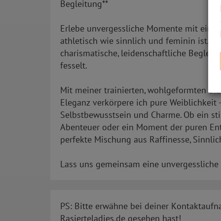
Begleitung**
Erlebe unvergessliche Momente mit einer 
athletisch wie sinnlich und feminin ist. Ic
charismatische, leidenschaftliche Begleite
fesselt.
Mit meiner trainierten, wohlgeformten Si
Eleganz verkörpere ich pure Weiblichkeit 
Selbstbewusstsein und Charme. Ob ein stil
Abenteuer oder ein Moment der puren Ent
perfekte Mischung aus Raffinesse, Sinnlic
Lass uns gemeinsam eine unvergessliche Ze
PS: Bitte erwähne bei deiner Kontaktaufn
Rasierteladies.de gesehen hast!