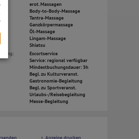
erot. Massagen
Body-to-Body-Massage
Tantra-Massage
Ganzkörpermassage
Öl-Massage
Lingam-Massage
Shiatsu
eitung:
Escortservice
s
Service: regional verfügbar
Mindestbuchungsdauer: 3h
Begl. zu Kulturveranst.
Gastronomie-Begleitung
Begl. zu Sportveranst.
Urlaubs-/Reisebegleitung
Messe-Begleitung
rsenden
Anzeige drucken