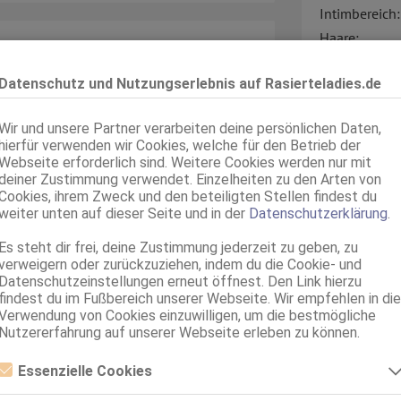
Intimbereich:
Haare:
uellen Hintergrund und steht für
Augen:
se Liebe. In ihrer Energie vereinen
Datenschutz und Nutzungserlebnis auf Rasierteladies.de
Haut:
onie und ein ausgeprägtes
Körperschmu
Wir und unsere Partner verarbeiten deine persönlichen Daten,
Sprachen:
hierfür verwenden wir Cookies, welche für den Betrieb der
Portia ihre innere Verbindung zur
Webseite erforderlich sind. Weitere Cookies werden nur mit
deiner Zustimmung verwendet. Einzelheiten zu den Arten von
etragen von Liebe, Klarheit und
Cookies, ihrem Zweck und den beteiligten Stellen findest du
weiter unten auf dieser Seite und in der
Datenschutzerklärung
.
Verkehr:
Es steht dir frei, deine Zustimmung jederzeit zu geben, zu
verweigern oder zurückzuziehen, indem du die Cookie- und
Service für:
Datenschutzeinstellungen erneut öffnest. Den Link hierzu
! Bodybuilding und Yoga sind meine
findest du im Fußbereich unserer Webseite. Wir empfehlen in die
Service:
Verwendung von Cookies einzuwilligen, um die bestmögliche
er devot, sondern sehr sinnlich!
Nutzererfahrung auf unserer Webseite erleben zu können.
 Fokus auf Entspannung und Erholung.
Essenzielle Cookies
iche Leidenschaft – Deine exklusive
Termin:
Essenzielle Cookies sind alle notwendigen Cookies, die für den Betrieb