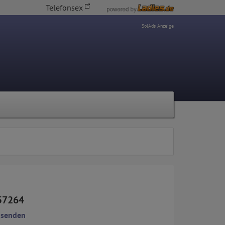
Telefonsex
SolAds Anzeige
57264
 senden