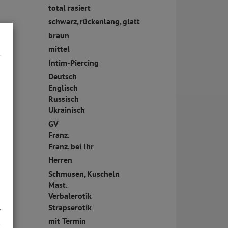
total rasiert
schwarz, rückenlang, glatt
braun
mittel
ck:
Intim-Piercing
Deutsch
Englisch
Russisch
Ukrainisch
GV
Franz.
Franz. bei Ihr
Herren
Schmusen, Kuscheln
Mast.
Verbalerotik
Strapserotik
mit Termin