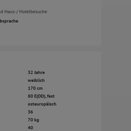
nd Haus-/ Hotelbesuche
bsprache
32 Jahre
weiblich
170 cm
80 E(DD), fest
osteuropäisch
36
70 kg
40