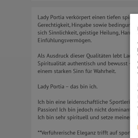
Lady Portia verkörpert einen tiefen spirit
Gerechtigkeit, Hingabe sowie bedingungslo
sich Sinnlichkeit, geistige Heilung, Harm
Einfühlungsvermögen.
Als Ausdruck dieser Qualitäten lebt Lady 
Spiritualität authentisch und bewusst – g
einem starken Sinn für Wahrheit.
Lady Portia – das bin ich.
Ich bin eine leidenschaftliche Sportlerin
Passion! Ich bin jedoch nicht dominant od
Ich bin sehr spirituell und setze meinen
**Verführerische Eleganz trifft auf sportl